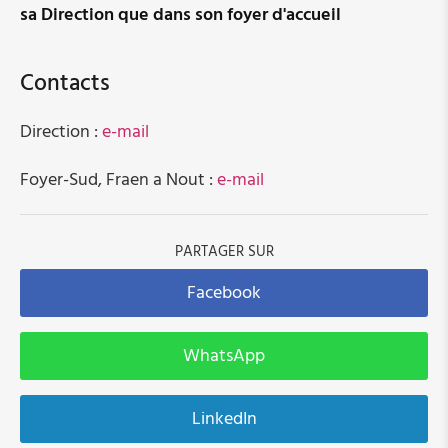
Association - membre adhérent
sa Direction que dans son foyer d'accueil
Bureau exécutif
Contacts
Administration
Direction :
e-mail
Représentations externes du CNFL
Foyer-Sud, Fraen a Nout :
e-mail
Le 50e anniversaire du CNFL 2025: photos et
vidéos
PARTAGER SUR
Facebook
Jobs
WhatsApp
Stages
Protection des données à caractère personnel
LinkedIn
Assistant.e social.e pour le bureau de consultation