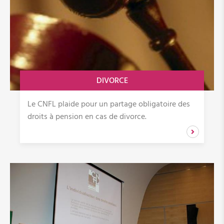
Prise de décision
Violence
Avis /Rapports/Contributions
Communiqués de presse
DIVORCE
Politique communale
Le CNFL plaide pour un partage obligatoire des
droits à pension en cas de divorce.
Foyer d'accueil "Foyer-Sud"
Service de consultation "LOG-in"
LOG-in
Ateliers Violence domestique - Ecoles primaires