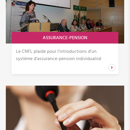
Observatoire des élections
Orange Week
ASSURANCE-PENSION
Orange Week 2026
Programme des actions dans le cadre de l'Orange
Le CNFL plaide pour l'introductions d'un
Week
système d'assurance-pension individualisé
Vente solidaire
Visuels à télécharger
Sport au féminin