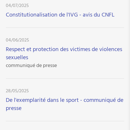
Publications
04/07/2025
Constitutionalisation de l'IVG - avis du CNFL
Observatoire de la participation des femmes aux
élections
Global Media Monitoring Project (GMMP)
04/06/2025
Complétez votre carrière d'assurance pension
Respect et protection des victimes de violences
sexuelles
La publication "Pour l'égalité entre femmes et
hommes- Recueil de bonnes pratiques"
communiqué de presse
Orange Week 2025
28/05/2025
De l'exemplarité dans le sport - communiqué de
presse