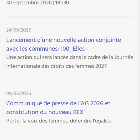
30 septembre 2026 ¦ 18h30
domestique/domestic violence
Plan d'action national pour une égalité entre les
femmes et les hommes - Avis du CNFL
24/06/2026
Global Media Monitoring Project (GMMP)
Lancement d’une nouvelle action conjointe
Avis sur le projet de loi No 8139 portant création
avec les communes: 100_Elles
d'un Observatoire/ et d'un Conseil supérieur/ de
l'Egalité entre les genres
Une action qui sera lancée dans le cadre de la Journée
Mobilisation Urgente pour Intégrer le Féminicide
internationale des droits des femmes 2027
dans le Code Pénal Luxembourgeois pendant la
Orange Week dédiée à l'élimination de la violence
envers les femmes et les filles (24/11/2023)
09/06/2026
Individualisation des droits à pension -
Communiqué de presse
Communiqué de presse de l'AG 2026 et
constitution du nouveau BEX
Plan d'action national pour une égalité entre les
femmes et les hommes - Avis du CNFL
Porter la voix des femmes, défendre l’égalité
De l'exemplarité dans le sport - communiqué de
presse