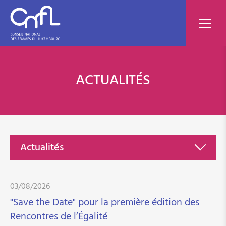
ACTUALITÉS
Actualités
News
03/08/2026
"Save the Date" pour la première édition des
Les femmes pionnières politiques au Luxembourg
Rencontres de l’Égalité
Helpline Häuslech Gewalt/Violence