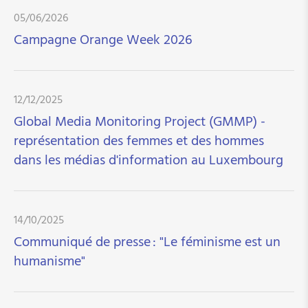
Respect et protection des victimes de violences
05/06/2026
sexuelles
Campagne Orange Week 2026
Constitutionalisation de l'IVG - avis du CNFL
Campagne Orange Week 2026
Communiqué de presse : "Le féminisme est un
12/12/2025
humanisme"
Global Media Monitoring Project (GMMP) -
Global Media Monitoring Project (GMMP) -
représentation des femmes et des hommes
représentation des femmes et des hommes dans
dans les médias d'information au Luxembourg
les médias d'information au Luxembourg
Communiqué de presse de l'AG 2026 et
constitution du nouveau BEX
14/10/2025
Lancement d’une nouvelle action conjointe avec
les communes: 100_Elles
Communiqué de presse : "Le féminisme est un
"Save the Date" pour la première édition des
humanisme"
Rencontres de l’Égalité