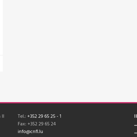
 II
Tel.:
+352 29 65 25 - 1
Fax: +352 29 65 24
info@cnfl.lu