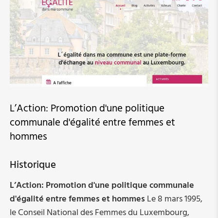
Prise de décision
Violence
Avis /Rapports/Contributions
Communiqués de presse
Politique communale
L’Action: Promotion d'une politique
Foyer d'accueil "Foyer-Sud"
communale d'égalité entre femmes et
hommes
Service de consultation "LOG-in"
Historique
LOG-in
L’Action:
Promotion d'une politique communale
Ateliers Violence domestique - Ecoles primaires
d'égalité entre femmes et hommes
Le 8 mars 1995,
le Conseil National des Femmes du Luxembourg,