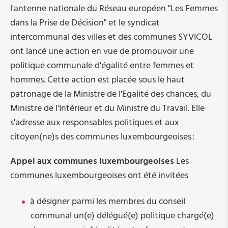
Observatoire des élections
l'antenne nationale du Réseau européen "Les Femmes
dans la Prise de Décision" et le syndicat
Orange Week
intercommunal des villes et des communes SYVICOL
ont lancé une action en vue de promouvoir une
politique communale d'égalité entre femmes et
Orange Week 2026
hommes. Cette action est placée sous le haut
Programme des actions dans le cadre de l'Orange
patronage de la Ministre de l'Egalité des chances, du
Week
Ministre de l'Intérieur et du Ministre du Travail. Elle
Vente solidaire
s'adresse aux responsables politiques et aux
Visuels à télécharger
citoyen(ne)s des communes luxembourgeoises :
Appel aux communes luxembourgeoises
Les
Sport au féminin
communes luxembourgeoises ont été invitées
à désigner parmi les membres du conseil
communal un(e) délégué(e) politique chargé(e)